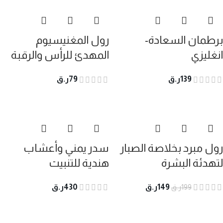
برطمان السعادة-
رول المغنيسيوم
انغليزي
المهدئ للرأس والرقبة
139
ر.ق
79
ر.ق
رول مبرد بخلاصة الصبار
سدر يمني وأعشاب
لتهدئة البشرة
هندية للتنبيت
149
ر.ق
430
ر.ق
199
ر.ق