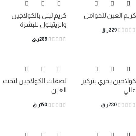
كريم العين للحوامل
كريم ليلي بالكولاجين
والريتينول للبشرة
229
ر.ق
289
ر.ق
كولاجين بحري بتركيز
لصقات الكولاجين لتحت
عالي
العين
280
ر.ق
150
ر.ق