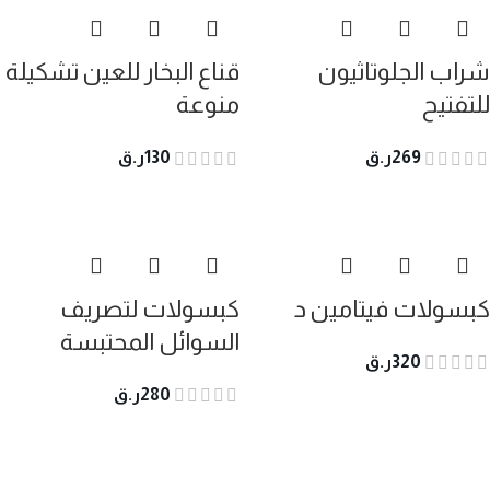
شراب الجلوتاثيون
قناع البخار للعين تشكيلة
للتفتيح
منوعة
269
ر.ق
130
ر.ق
كبسولات فيتامين د
كبسولات لتصريف
السوائل المحتبسة
320
ر.ق
280
ر.ق