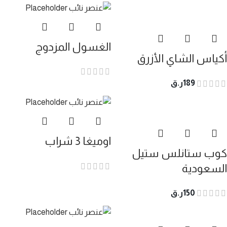
الغسول المزدوج
أكياس الشاي الأزرق
189
ر.ق
اوميغا 3 شراب
كوب ستانلس ستيل
السعودية
150
ر.ق