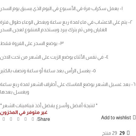
١- يعمل سكراب مرة في الأسبوع في اليوم الذي يسبق يوم السدر
٢- يتم غلي الاعشاب في ماء لمدة ربع ساعة ويغطى الوعاء طوال فترة
الغليان ومن ثم يترك يبرد ويستخدم المنقوع لعجن السدر
٣- يوضع السدر على الفروة فقط
٤- في نفس الأثناء يوضع الزيت على الشعر من تحت الاذن
٥- يغسل الرأس بعد ساعة أو ساعة ونصف بالكثير
٦- بعد غسيل الشعر يوضع الماسك على أطراف الشعر لمدة ربع ساعة
ويغسل بعدها
* لنتيجة أفضل وأسرع يفضل أخذ فيتامينات الشعر*
غير متوفر في المخزون
Add to wishlist
Share:
29
29 منتج