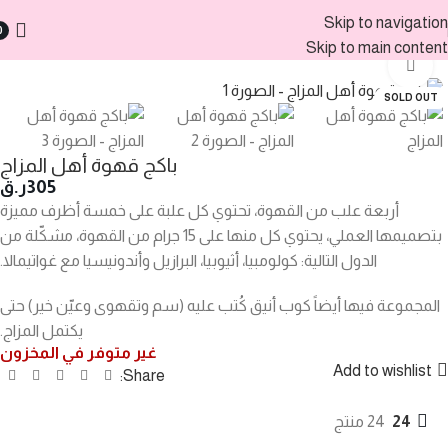
Skip to navigation
0
الرئيسية
منتجات أخرى
Skip to main content
Click to enlarge
SOLD OUT
باكج قهوة أهل المزاج
305
ر.ق
أربعة علب من القهوة، تحتوي كل علبة على خمسة أظرف مميزة
بتصميمها العملي، يحتوي كل منها على 15 جرام من القهوة، مشكّلة من
الدول التالية: كولومبيا، أثيوبيا، البرازيل وأندونيسيا مع غواتيمالا.
المجموعة فيها أيضاً كوب أنيق كُتب عليه (سم وتقهوى وعيّن خير) حتى
يكتمل المزاج.
غير متوفر في المخزون
Add to wishlist
Share:
24
24 منتج