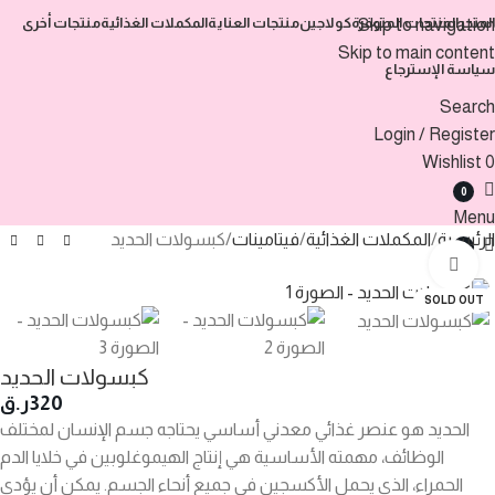
المتجر
المنتجات المتوفرة
كولاجين
منتجات العناية
المكملات الغذائية
منتجات أخرى
Skip to navigation
Skip to main content
سياسة الإسترجاع
Search
Login / Register
Wishlist
0
0
Menu
الرئيسية
المكملات الغذائية
فيتامينات
كبسولات الحديد
0
Click to enlarge
SOLD OUT
كبسولات الحديد
320
ر.ق
الحديد هو عنصر غذائي معدني أساسي يحتاجه جسم الإنسان لمختلف
الوظائف، مهمته الأساسية هي إنتاج الهيموغلوبين في خلايا الدم
الحمراء، الذي يحمل الأكسجين في جميع أنحاء الجسم. يمكن أن يؤدي