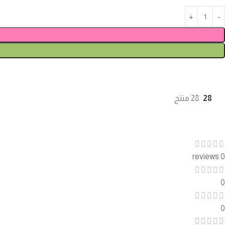
28
28 منتج
0 reviews
0
0